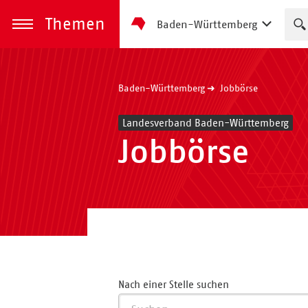
Themen
Baden-Württemberg
zum Inhalt springen
Menü öffnen
Baden-Württemberg
Jobbörse
Landesverband Baden-Württemberg
Jobbörse
Nach einer Stelle suchen