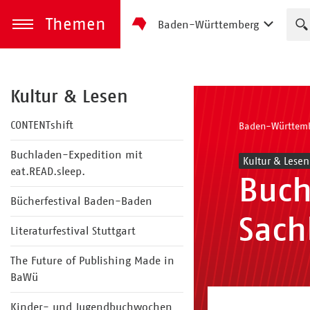
Themen
Baden-Württemberg
zum Inhalt springen
Menü öffnen
Kultur & Lesen
CONTENTshift
Baden-Württem
Buchladen-Expedition mit
Kultur & Lesen
eat.READ.sleep.
Buch
Bücherfestival Baden-Baden
Sach
Literaturfestival Stuttgart
The Future of Publishing Made in
BaWü
Kinder- und Jugendbuchwochen