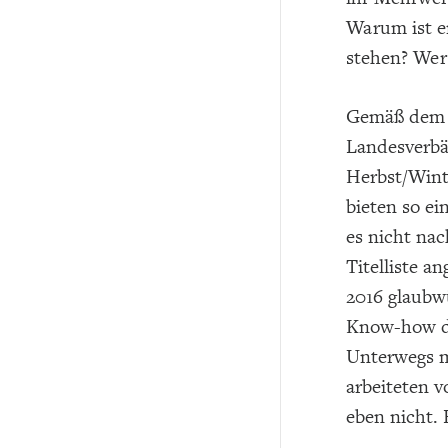
Warum ist er
stehen? Wer 
Gemäß dem M
Landesverbä
Herbst/Wint
bieten so ei
es nicht na
Titelliste a
2016 glaubw
Know-how du
Unterwegs mi
arbeiteten 
eben nicht.