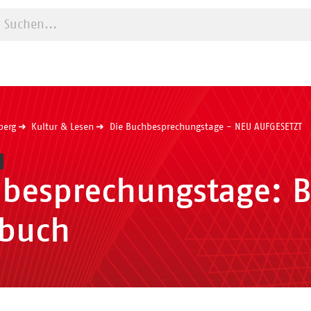
Suche starten
berg
Kultur & Lesen
Die Buchbesprechungstage - NEU AUFGESETZT
besprechungstage: Be
buch