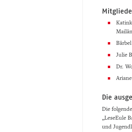
Mitgliede
Katink
Mailän
Bärbel
Julie 
Dr. Wo
Arian
Die ausg
Die folgend
„LeseEule B
und Jugendl