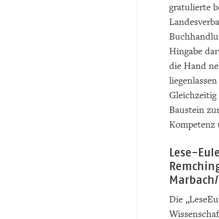
gratulierte 
Landesverba
Buchhandlun
Hingabe dar
die Hand ne
liegenlasse
Gleichzeitig
Baustein zur
Kompetenz u
Lese-Eul
Remchin
Marbach/
Die „LeseEul
Wissenschaf