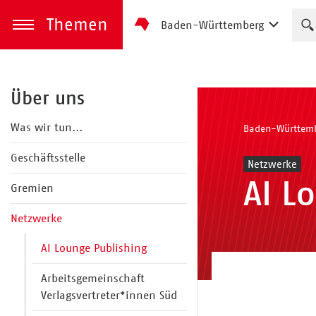
Themen
Baden-Württemberg
zum Inhalt springen
Menü öffnen
Über uns
Was wir tun...
Baden-Württem
Geschäftsstelle
Netzwerke
AI L
Gremien
Netzwerke
AI Lounge Publishing
Arbeitsgemeinschaft
Verlagsvertreter*innen Süd