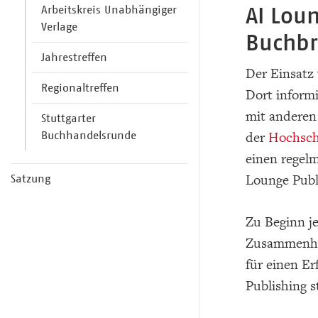
AI Loun
Arbeitskreis Unabhängiger
Verlage
Buchbr
Jahrestreffen
Der Einsatz
Regionaltreffen
Dort informi
mit anderen
Stuttgarter
Buchhandelsrunde
der
Hochsch
einen regel
Satzung
Lounge Publ
Zu Beginn j
Zusammenhan
für einen E
Publishing s