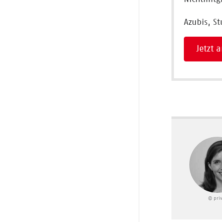
Azubis, S
Jetzt
© pri