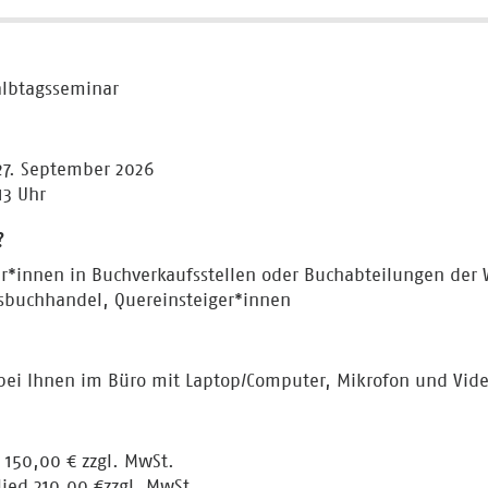
lbtagsseminar
27. September 2026
13 Uhr
?
er*innen in Buchverkaufsstellen oder Buchabteilungen der 
sbuchhandel, Quereinsteiger*innen
bei Ihnen im Büro mit Laptop/Computer, Mikrofon und Video
 150,00 € zzgl. MwSt.
lied 210,00 €zzgl. MwSt.