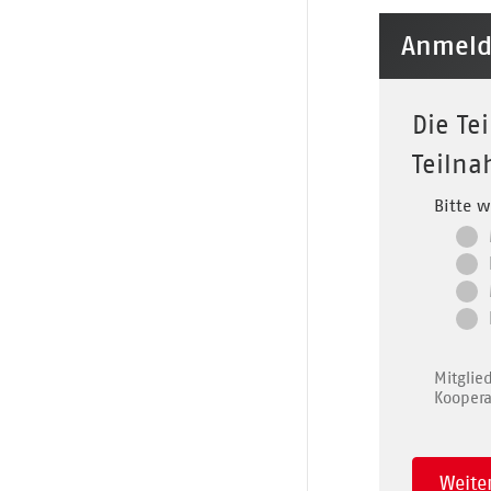
Anmel
Die Te
Teilna
Bitte w
Mitglie
Koopera
Weite